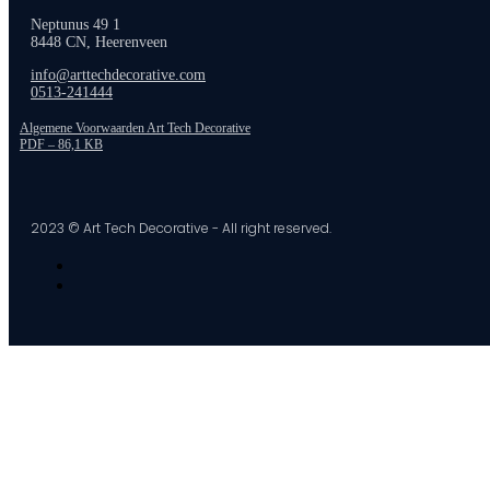
Neptunus 49 1
8448 CN, Heerenveen
info@arttechdecorative.com
0513-241444
Algemene Voorwaarden Art Tech Decorative
PDF – 86,1 KB
2023 © Art Tech Decorative - All right reserved.