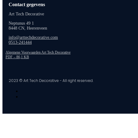
Contact gegevens
Art Tech Decorative
Neptunus 49 1
8448 CN, Heerenveen
info@arttechdecorative.com
0513-241444
Algemene Voorwaarden Art Tech Decorative
PDF – 86,1 KB
2023 © Art Tech Decorative - All right reserved.