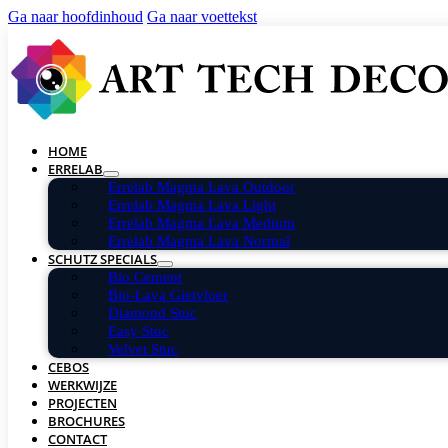
Ga naar hoofdinhoud
Ga naar voettekst
HOME
ERRELAB
Errelab Magma Lava Outdoor
Errelab Magma Lava Light
Errelab Magma Lava Medium
Errelab Magma Lava Normal
SCHUTZ SPECIALS
Bio Cement
Bio-Lava Gietvloer
Diamond Stuc
Easy Stuc
Velvet Stuc
CEBOS
WERKWIJZE
PROJECTEN
BROCHURES
CONTACT