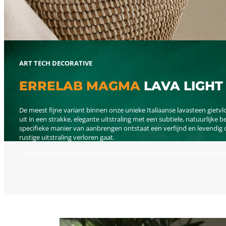
ART TECH DECORATIVE
ERRELAB MAGMA
LAVA LIGHT
De meest fijne variant binnen onze unieke Italiaanse lavasteen gietv
uit in een strakke, elegante uitstraling met een subtiele, natuurlijke
specifieke manier van aanbrengen ontstaat een verfijnd en levendig o
rustige uitstraling verloren gaat.
Ideaal voor wie houdt van een minimalistische, moderne basis met ka