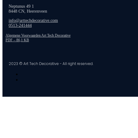
Neptunus 49 1
8448 CN, Heerenveen
info@arttechdecorative.com
0513-241444
Algemene Voorwaarden Art Tech Decorative
PDF – 86,1 KB
2023 © Art Tech Decorative - All right reserved.